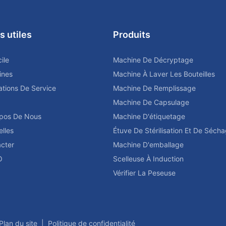
s utiles
Produits
ile
Machine De Décryptage
ines
Machine À Laver Les Bouteilles
ations De Service
Machine De Remplissage
Machine De Capsulage
pos De Nous
Machine D'étiquetage
lles
Étuve De Stérilisation Et De Séch
cter
Machine D'emballage
O
Scelleuse À Induction
Vérifier La Peseuse
Plan du site
|
Politique de confidentialité