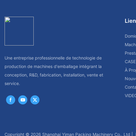
cellulaire
Lien
Domic
Mach
Prest
Une entreprise professionnelle de technologie de
CASE
production de machines d'emballage intégrant la
À Pro
conception, R&D, fabrication, installation, vente et
Nouve
service.
Conta
VIDE
Copyright © 2026 Shanghai Yiman Packing Machinery Co., Ltd |