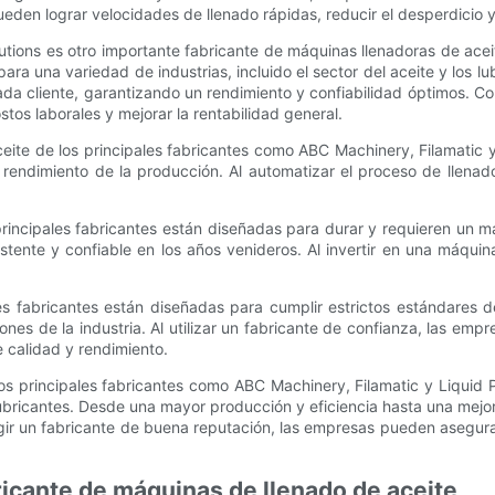
ueden lograr velocidades de llenado rápidas, reducir el desperdicio 
ions es otro importante fabricante de máquinas llenadoras de acei
ara una variedad de industrias, incluido el sector del aceite y los 
ada cliente, garantizando un rendimiento y confiabilidad óptimos. C
os laborales y mejorar la rentabilidad general.
aceite de los principales fabricantes como ABC Machinery, Filamatic
rendimiento de la producción. Al automatizar el proceso de llenado
principales fabricantes están diseñadas para durar y requieren un 
ente y confiable en los años venideros. Al invertir en una máquina
s fabricantes están diseñadas para cumplir estrictos estándares de
ones de la industria. Al utilizar un fabricante de confianza, las em
 calidad y rendimiento.
 los principales fabricantes como ABC Machinery, Filamatic y Liqu
s lubricantes. Desde una mayor producción y eficiencia hasta una mej
legir un fabricante de buena reputación, las empresas pueden asegu
bricante de máquinas de llenado de aceite