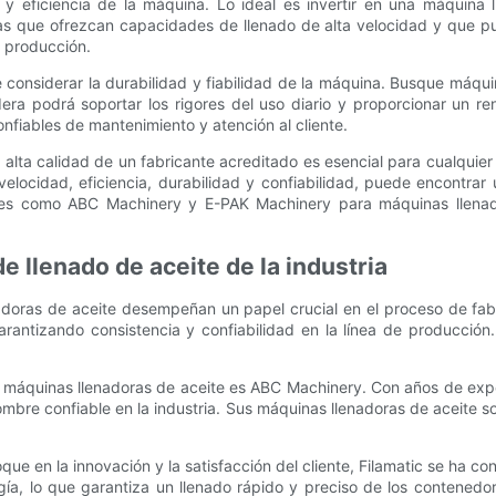
d y eficiencia de la máquina. Lo ideal es invertir en una máquin
s que ofrezcan capacidades de llenado de alta velocidad y que pu
e producción.
e considerar la durabilidad y fiabilidad de la máquina. Busque máqu
ra podrá soportar los rigores del uso diario y proporcionar un ren
nfiables de mantenimiento y atención al cliente.
e alta calidad de un fabricante acreditado es esencial para cualqu
 velocidad, eficiencia, durabilidad y confiabilidad, puede encontra
cantes como ABC Machinery y E-PAK Machinery para máquinas llenad
e llenado de aceite de la industria
adoras de aceite desempeñan un papel crucial en el proceso de fabr
arantizando consistencia y confiabilidad en la línea de producción.
e máquinas llenadoras de aceite es ABC Machinery. Con años de expe
re confiable en la industria. Sus máquinas llenadoras de aceite son
que en la innovación y la satisfacción del cliente, Filamatic se ha 
ía, lo que garantiza un llenado rápido y preciso de los contenedor