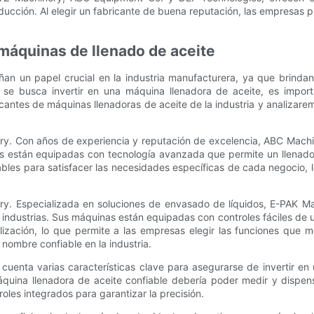
oducción. Al elegir un fabricante de buena reputación, las empresas
 máquinas de llenado de aceite
an un papel crucial en la industria manufacturera, ya que brindan
 se busca invertir en una máquina llenadora de aceite, es importa
icantes de máquinas llenadoras de aceite de la industria y analizare
nery. Con años de experiencia y reputación de excelencia, ABC Mach
nas están equipadas con tecnología avanzada que permite un llenado
es para satisfacer las necesidades específicas de cada negocio, l
nery. Especializada en soluciones de envasado de líquidos, E-PAK 
 industrias. Sus máquinas están equipadas con controles fáciles de u
zación, lo que permite a las empresas elegir las funciones que 
nombre confiable en la industria.
cuenta varias características clave para asegurarse de invertir en
áquina llenadora de aceite confiable debería poder medir y dispen
les integrados para garantizar la precisión.