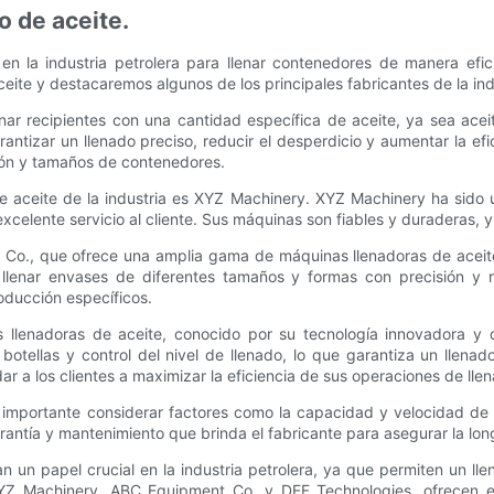
o de aceite.
n la industria petrolera para llenar contenedores de manera eficie
eite y destacaremos algunos de los principales fabricantes de la ind
ar recipientes con una cantidad específica de aceite, ya sea aceite
tizar un llenado preciso, reducir el desperdicio y aumentar la efi
ón y tamaños de contenedores.
de aceite de la industria es XYZ Machinery. XYZ Machinery ha sido 
elente servicio al cliente. Sus máquinas son fiables y duraderas, y e
 Co., que ofrece una amplia gama de máquinas llenadoras de aceite
e llenar envases de diferentes tamaños y formas con precisión y
oducción específicos.
s llenadoras de aceite, conocido por su tecnología innovadora y
otellas y control del nivel de llenado, lo que garantiza un llena
r a los clientes a maximizar la eficiencia de sus operaciones de lle
 importante considerar factores como la capacidad y velocidad de l
antía y mantenimiento que brinda el fabricante para asegurar la lon
 un papel crucial en la industria petrolera, ya que permiten un lle
o XYZ Machinery, ABC Equipment Co. y DEF Technologies, ofrecen e