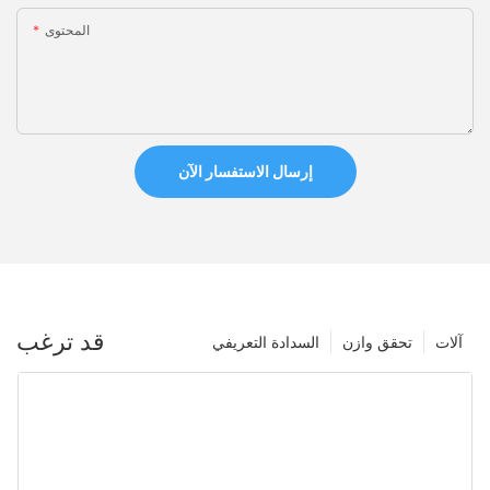
المحتوى
إرسال الاستفسار الآن
قد ترغب
آلات
تحقق وازن
السدادة التعريفي