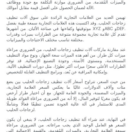
والميزات المُقدمة. من الضروري موازنة التكلفة مع جودة ووظائف
الآلة لضمان الحصول على أفضل قيمة مقابل أموالك.
تهيمن العديد من العلامات التجارية الرائدة على سوق آلات تنظيف
زجاجات الحليب. وقد اكتسبت هذه العلامات التجارية سمعة طيبة بفضل
موثوقيتها وكفاءتها في صناعة الألبان. من أشهرها XYZ وABC وDEF.
تقدم كل علامة تجارية مجموعة متنوعة من الطرازات بميزات وقدرات
مختلفة تناسب مختلف الاحتياجات والميزانيات.
عند مقارنة ماركات آلات تنظيف زجاجات الحليب، من الضروري مراعاة
ميزات كل طراز. من أهم هذه الميزات سعة الجهاز، ونوع مواد التنظيف
المستخدمة، ومستوى الأتمتة، وجودة التصنيع الإجمالية. قد توفر
الطرازات الأعلى سعرًا ميزات أكثر تطورًا، مثل دورات التنظيف الآلية،
وإمكانية المراقبة عن بُعد، وبرامج التنظيف القابلة للتخصيص.
من حيث السعر، تتراوح أسعار آلات تنظيف زجاجات الحليب بين بضع
مئات وآلاف الدولارات. غالبًا ما يعكس السعر العلامة التجارية،
والميزات المضمنة، والجودة العامة للجهاز. مع أن اختيار طراز أرخص
قد يكون مغريًا لتوفير المال، إلا أنه من الضروري مراعاة الفوائد طويلة
المدى للاستثمار في آلة عالية الجودة تضمن تنظيفًا فعالًا وشاملًا
لزجاجات الحليب.
في النهاية، عند شراء آلة تنظيف زجاجات الحليب، لا ينبغي أن يكون
السعر هو العامل الوحيد الذي يجب مراعاته. من الضروري مراعاة
سمعة العلامة التجارية، والميزات المُقدمة، والقيمة الإجمالية التي