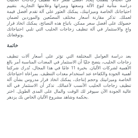
دراسة متأنية لنوع الآلة وسعتها وميزاتها وعلامتها التجارية. بتقييم
احتياجاتك الخاصة وميزانيتك، يمكنك العثور على آلة تقدم أفضل قيمة
لعملك. تذكر مقارنة أسعار مختلف المصنّعين والموردين لضمان
حصولك على أفضل سعر ممكن. باتباع هذه النصائح، يمكنك اتخاذ قرار
واعٍ والاستثمار في آلة تنظيف زجاجات الحليب التي تلبي احتياجاتك
وتوقعاتك.
خاتمة
بعد دراسة العوامل المختلفة التي تؤثر على أسعار آلات تنظيف
زجاجات الحليب، يتضح جليًا أن الاستثمار في المعدات المناسبة أمر بالغ
الأهمية لشركات الألبان. بخبرة 11 عامًا في هذا المجال، تُدرك شركتنا
أهمية الجودة والكفاءة عند استخدام معدات التنظيف. بمراعاة احتياجاتك
الخاصة وميزانيتك وحجم إنتاجك، يمكنك اتخاذ قرار مدروس بشأن آلة
تنظيف زجاجات الحليب الأنسب لأعمالك. تذكر أن الاستثمار في آلة
عالية الجودة الآن سيوفر لك الوقت والمال على المدى الطويل. اختر
بحكمة وشاهد مشروع الألبان الخاص بك يزدهر.