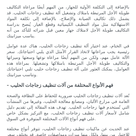
بالإضافة إلى التكلفة الأولية للجهاز، من المهم أيضًا مراعاة التكاليف
طويلة الأجل المرتبطة بامتلاك وتشغيل آلة تنظيف زجاجات الحليب. قد
يشمل ذلك تكاليف الصيانة والإصلاح، بالإضافة إلى تكلفة المواد
الاستهلاكية مثل مواد التنظيف الكيميائية وقطع الغيار. يُنصح بدراسة
التكاليف طويلة الأجل لامتلاك جهاز معين قبل شرائه للتأكد من أنه
يناسب ميزانيتك.
في الختام، عند اختيار آلة تنظيف زجاجات الحليب، هناك عدة عوامل
رئيسية يجب مراعاتها لاتخاذ القرار الأمثل الذي يلبي احتياجاتك. سعر
الآلة عامل مهم، ولكن من المهم أيضًا مراعاة نوعها وسعتها وميزاتها
والتكاليف طويلة الأجل المرتبطة بامتلاكها وتشغيلها. بمراعاة هذه
العوامل، يمكنك العثور على آلة تنظيف زجاجات حليب تلبي احتياجاتك
وتناسب ميزانيتك.
- فهم الأنواع المختلفة من آلات تنظيف زجاجات الحليب
تُعد آلات تنظيف زجاجات الحليب ضرورية للحفاظ على النظافة والصحة
العامة في مزارع الألبان، ومصانع معالجة الحليب، وغيرها من المنشآت
التي تُستخدم فيها زجاجات الحليب. تهدف هذه المقالة إلى تقديم دليل
شامل لأسعار آلات تنظيف زجاجات الحليب، مع التركيز بشكل خاص
على فهم أنواع الآلات المختلفة المتوفرة في السوق.
عند الحديث عن ماكينات تنظيف زجاجات الحليب، تتوفر أنواع مختلفة
للاختيار من بينها، ولكل منها ميزات ومواصفات خاصة. قد يختلف سعر