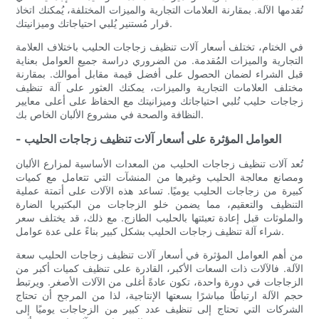
تُقدمها الآلة. بمقارنة العلامات التجارية والميزات المختلفة، يُمكنك اتخاذ
قرار مُستنير يُلبي احتياجاتك وميزانيتك.
في الختام، تختلف أسعار آلات تنظيف زجاجات الحليب باختلاف العلامة
التجارية والميزات المُقدمة. من الضروري دراسة جميع العوامل بعناية
قبل الشراء لضمان الحصول على أفضل قيمة مقابل أموالك. بمقارنة
مختلف العلامات التجارية والميزات، يمكنك العثور على آلة تنظيف
زجاجات حليب تُلبي احتياجاتك وميزانيتك مع الحفاظ على أعلى معايير
النظافة والصحة في مشروع الألبان الخاص بك.
- العوامل المؤثرة على أسعار آلات تنظيف زجاجات الحليب
تُعد آلات تنظيف زجاجات الحليب من المعدات الأساسية لمزارع الألبان
ومصانع معالجة الحليب وغيرها من المنشآت التي تتعامل مع كميات
كبيرة من زجاجات الحليب يوميًا. تساعد هذه الآلات على أتمتة عملية
التنظيف والتعقيم، مما يضمن خلو الزجاجات من البكتيريا الضارة
والملوثات قبل إعادة تعبئتها بالحليب الطازج. مع ذلك، قد يختلف سعر
شراء آلة تنظيف زجاجات الحليب بشكل كبير بناءً على عدة عوامل.
من أهم العوامل المؤثرة في أسعار آلات تنظيف زجاجات الحليب سعة
الآلة. فالآلات ذات السعات الأكبر، القادرة على تنظيف كميات أكبر من
الزجاجات في دورة واحدة، تكون عادةً أغلى من الآلات الأصغر. ويرتبط
حجم الآلة ارتباطًا مباشرًا بسعتها الإنتاجية، لذا من المرجح أن تحتاج
الشركات التي تحتاج إلى تنظيف عدد كبير من الزجاجات يوميًا إلى