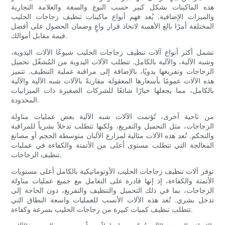
هذه الماكينات بشكل كبير حسب النوع والسعة والعلامة التجارية
والميزات الإضافية. يُعد فهم أنواع ماكينات تنظيف زجاجات الحليب
المختلفة أمرًا بالغ الأهمية لاتخاذ قرار واعٍ وضمان الحصول على أفضل
قيمة مقابل أموالك.
تشمل أكثر أنواع آلات تنظيف زجاجات الحليب شيوعًا الآلات اليدوية،
وشبه الآلية، والآلية بالكامل. تتطلب الآلات اليدوية من المُشغّل تحميل
الزجاجات وتفريغها يدويًا، بالإضافة إلى مراقبة عملية التنظيف. تتميز
هذه الآلات عمومًا بأسعارها المعقولة مقارنةً بالآلات شبه الآلية والآلية
بالكامل، مما يجعلها خيارًا شائعًا للشركات الصغيرة ذات الميزانيات
المحدودة.
من ناحية أخرى، تُؤتمت الآلات شبه الآلية بعض عمليات مناولة
الزجاجات، مثل التحميل والتفريغ، ولكنها تتطلب تدخلاً بشرياً للمراقبة
والتحكم. تُعد هذه الآلات مثالية لمزارع الألبان متوسطة الحجم أو مصانع
المعالجة التي تتطلب مستوى أعلى من الأتمتة والكفاءة في عمليات
تنظيف الزجاجات.
توفر آلات تنظيف زجاجات الحليب الأوتوماتيكية بالكامل أعلى مستويات
الأتمتة والكفاءة، إذ إنها قادرة على التعامل مع جميع عمليات مناولة
الزجاجات، بما في ذلك التحميل والتنظيف والتفريغ، دون الحاجة إلى
تدخل بشري. تُعد هذه الآلات الأنسب للعمليات واسعة النطاق التي
تتطلب تنظيف كميات كبيرة من زجاجات الحليب بسرعة وكفاءة.