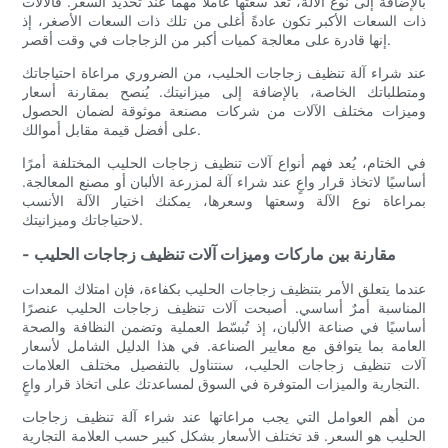
بالإضافة إلى نوع الآلة، تُعدّ سعتها عاملاً مهماً عند تحديد السعر. فالآلات
ذات السعات الأكبر تكون عادةً أغلى من تلك ذات السعات الأصغر، إذ
إنها قادرة على معالجة كميات أكبر من الزجاجات في وقت أقصر.
عند شراء آلة تنظيف زجاجات الحليب، من الضروري مراعاة احتياجاتك
ومتطلباتك الخاصة، بالإضافة إلى ميزانيتك. يُنصح بمقارنة أسعار
وميزات مختلف الآلات من شركات مصنعة موثوقة لضمان الحصول
على أفضل قيمة مقابل أموالك.
في الختام، يُعد فهم أنواع آلات تنظيف زجاجات الحليب المختلفة أمرًا
أساسيًا لاتخاذ قرار واعٍ عند شراء آلة لمزرعة الألبان أو مصنع المعالجة.
بمراعاة نوع الآلة وسعتها وسعرها، يمكنك اختيار الآلة الأنسب
لاحتياجاتك وميزانيتك.
- مقارنة بين ماركات وميزات آلات تنظيف زجاجات الحليب
عندما يتعلق الأمر بتنظيف زجاجات الحليب بكفاءة، فإن امتلاك المعدات
المناسبة أمرٌ أساسي. أصبحت آلات تنظيف زجاجات الحليب عنصرًا
أساسيًا في صناعة الألبان، إذ تُبسّط العملية وتضمن النظافة والصحة
العامة بما يتوافق مع معايير الصناعة. في هذا الدليل الشامل لأسعار
آلات تنظيف زجاجات الحليب، سنتناول بالتفصيل مختلف العلامات
التجارية والميزات المتوفرة في السوق لمساعدتك على اتخاذ قرار واعٍ.
من أهم العوامل التي يجب مراعاتها عند شراء آلة تنظيف زجاجات
الحليب هو السعر. قد تختلف الأسعار بشكل كبير حسب العلامة التجارية