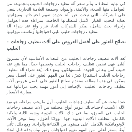
في نهاية المطاف، يتأثر سعر آلة تنظيف زجاجات الحليب بمجموعة من
العوامل، منها السعة، والأتمتة، والمواد، وسمعة العلامة التجارية. ينبغي
على الشركات التي تبحث عن آلة جديدة تقييم احتياجاتها وميزانيتها
بعناية لتحديد الخيار الأمثل لمتطلباتها الخاصة. بمراعاة هذه العوامل
وإجراء بحث شامل، يمكن للشركات اتخاذ قرار واعٍ عند شراء آلة
تنظيف زجاجات حليب تلبي احتياجاتها وتناسب ميزانيتها.
- نصائح للعثور على أفضل العروض على آلات تنظيف زجاجات
الحليب
تُعد آلات تنظيف زجاجات الحليب من المعدات الأساسية لأي مشروع
ألبان. فهي تضمن تنظيف زجاجات الحليب وتعقيمها جيدًا، مما ينتج عنه
حليب آمن وعالي الجودة للمستهلكين. ومع ذلك، يُعد شراء آلة تنظيف
زجاجات الحليب استثمارًا كبيرًا، لذا من المهم العثور على أفضل سعر
ممكن. في هذه المقالة، سنقدم نصائح للعثور على أفضل عروض آلات
تنظيف زجاجات الحليب، بالإضافة إلى أمور مهمة يجب مراعاتها عند
مقارنة الأسعار.
عند البحث عن آلة تنظيف زجاجات الحليب، أول ما يجب مراعاته هو نوع
الآلة الأنسب لاحتياجاتك. تتوفر أنواع مختلفة من آلات تنظيف زجاجات
الحليب في السوق، بما في ذلك الآلات اليدوية وشبه الآلية والآلية
بالكامل. تتطلب الآلات اليدوية جهدًا ووقتًا أطول، بينما توفر الآلات
الأوتوماتيكية بالكامل أعلى مستوى من الكفاءة والراحة. ومع ذلك، تأتي
أيضًا بسعر أعلى. من المهم تقييم احتياجاتك وميزانيتك بدقة قبل اتخاذ