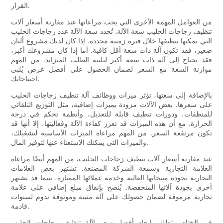
القرار.
من العوامل المهمة الأخرى التي يجب مراعاتها عند مقارنة أسعار آلات
تنظيف زجاجات الحليب سعة الآلة. تُحدد سعة الآلة عدد زجاجات الحليب
التي يمكنها تنظيفها خلال فترة زمنية محددة. إذا كان لديك مشروع ألبان
صغير، فقد تكون آلة ذات سعة أقل كافية. أما إذا كان مشروعك أكبر،
فقد تحتاج إلى آلة ذات سعة أكبر لتلبية الطلب المتزايد. من المهم
موازنة السعة مع السعر لضمان الحصول على أفضل عرض يُلبي
احتياجاتك.
بالإضافة إلى سعتها، تؤثر ميزات ووظائف آلة تنظيف زجاجات الحليب
على سعرها. بعض الآلات مزودة بميزات إضافية، مثل التوزيع التلقائي
للمنظفات، ودورات تنظيف قابلة للتعديل، وأنظمة تحكم في درجة
الحرارة. مع أن هذه الميزات قد تعزز كفاءة الآلة وفعاليتها، إلا أنها قد
تكون مرتفعة السعر. من المهم مراعاة الميزات الأساسية لتشغيلك،
والميزات التي يمكنك الاستغناء عنها لتوفير المال.
عند مقارنة أسعار آلات تنظيف زجاجات الحليب، من المهم أيضًا مراعاة
العلامة التجارية وسمعة الشركة المصنعة. تشتهر بعض العلامات
التجارية بجودة منتجاتها العالية وخدمة عملائها الممتازة، بينما قد تشتهر
أخرى بجودة آلاتها المنخفضة. يُنصح بإنفاق مبلغ إضافي على علامة
تجارية مرموقة لضمان حصولك على آلة متينة وموثوقة تدوم لسنوات
قادمة.
في الختام، يتطلب إيجاد أفضل سعر لآلة تنظيف زجاجات الحليب