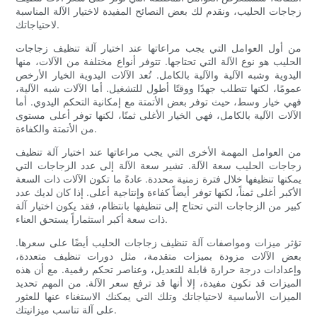
زجاجات الحليب، ونقدم لك بعض النصائح المفيدة لاختيار الآلة المناسبة
لاحتياجاتك.
من أول العوامل التي يجب مراعاتها عند اختيار آلة تنظيف زجاجات
الحليب هو نوع الآلة التي تحتاجها. تتوفر أنواع مختلفة من الآلات، منها
اليدوية وشبه الآلية والآلية بالكامل. تُعد الآلات اليدوية الخيار الأرخص
عمومًا، لكنها تتطلب جهدًا ووقتًا أطول للتشغيل. أما الآلات شبه الآلية،
فهي خيار وسط، حيث توفر بعض الأتمتة مع إمكانية التحكم اليدوي. أما
الآلات الآلية بالكامل، فهي الخيار الأغلى ثمنًا، لكنها توفر أعلى مستوى
من الأتمتة والكفاءة.
من العوامل المهمة الأخرى التي يجب مراعاتها عند اختيار آلة تنظيف
زجاجات الحليب سعة الآلة. تشير سعة الآلة إلى عدد الزجاجات التي
يمكنها تنظيفها خلال فترة زمنية محددة. عادةً ما تكون الآلات ذات السعة
الأكبر أغلى ثمناً، لكنها توفر أيضاً كفاءة وإنتاجية أعلى. إذا كان لديك عدد
كبير من الزجاجات التي تحتاج إلى تنظيفها بانتظام، فقد يكون اختيار آلة
ذات سعة أكبر استثماراً يستحق العناء.
تؤثر ميزات ومواصفات آلة تنظيف زجاجات الحليب أيضًا على سعرها.
بعض الآلات مزودة بميزات متقدمة، مثل دورات تنظيف متعددة،
وإعدادات درجة حرارة قابلة للتعديل، وعناصر تحكم رقمية. مع أن هذه
الميزات قد تكون مفيدة، إلا أنها قد ترفع سعر الآلة. من المهم تحديد
الميزات الأساسية لاحتياجاتك وتلك التي يمكنك الاستغناء عنها للعثور
على آلة تناسب ميزانيتك.