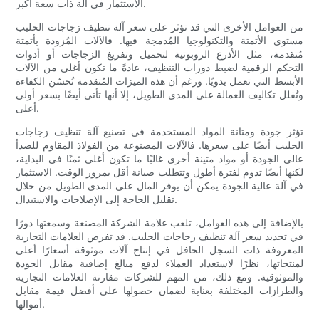
الاستثمار في آلة ذات سعة أكبر.
من العوامل الأخرى التي قد تؤثر على سعر آلة تنظيف زجاجات الحليب
مستوى الأتمتة والتكنولوجيا المُدمجة فيها. فالآلات المُزودة بأتمتة
مُتقدمة، مثل الأذرع الروبوتية لتحميل وتفريغ الزجاجات أو أدوات
التحكم الرقمية لضبط دورات التنظيف، عادةً ما تكون أغلى من الآلات
الأبسط التي تعمل يدويًا. ورغم أن هذه الميزات المُتقدمة تُحسّن الكفاءة
وتُقلل تكاليف العمالة على المدى الطويل، إلا أنها تأتي أيضًا بسعر أولي
أعلى.
تؤثر جودة ومتانة المواد المستخدمة في تصنيع آلة تنظيف زجاجات
الحليب أيضًا على سعرها. فالآلات المصنوعة من الفولاذ المقاوم للصدأ
عالي الجودة أو مواد متينة أخرى غالبًا ما تكون أغلى ثمنًا في البداية،
لكنها أيضًا تدوم لفترة أطول وتتطلب صيانة أقل بمرور الوقت. الاستثمار
في آلة عالية الجودة يمكن أن يوفر المال على المدى الطويل من خلال
تقليل الحاجة إلى الإصلاحات والاستبدال.
بالإضافة إلى هذه العوامل، تلعب علامة الشركة المصنعة وسمعتها دورًا
في تحديد سعر آلة تنظيف زجاجات الحليب. قد تفرض العلامات التجارية
المعروفة ذات السجل الحافل في إنتاج آلات موثوقة أسعارًا أعلى
لمنتجاتها، نظرًا لاستعداد العملاء لدفع مبالغ إضافية مقابل الجودة
والموثوقية. ومع ذلك، من المهم للشركات مقارنة العلامات التجارية
والطرازات المختلفة بعناية لضمان حصولها على أفضل قيمة مقابل
أموالها.