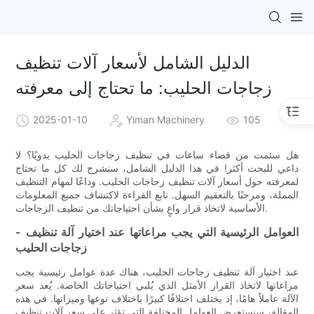
الدليل الشامل لأسعار آلات تنظيف
زجاجات الحليب: ما تحتاج إلى معرفته
2025-01-10
Yiman Machinery
105
هل سئمت من قضاء ساعات في تنظيف زجاجات الحليب يدويًا؟ لا
داعي للبحث أكثر! في هذا الدليل الشامل، سنشرح لك كل ما تحتاج
لمعرفته حول أسعار آلات تنظيف زجاجات الحليب. وداعًا لمهام التنظيف
المملة، ومرحبًا بالتعقيم السهل. تابع القراءة لاكتشاف جميع المعلومات
الأساسية لاتخاذ قرار واعٍ بشأن احتياجاتك من تنظيف الزجاجات.
- العوامل الرئيسية التي يجب مراعاتها عند اختيار آلة تنظيف
زجاجات الحليب
عند اختيار آلة تنظيف زجاجات الحليب، هناك عدة عوامل رئيسية يجب
مراعاتها لاتخاذ القرار الأمثل الذي يُلبي احتياجاتك الخاصة. يُعد سعر
الآلة عاملاً هامًا، إذ يختلف اختلافًا كبيرًا باختلاف نوعها وميزاتها. في هذه
المقالة، سنستعرض العوامل المختلفة التي تؤثر على سعر آلات تنظيف